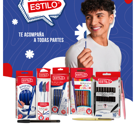
siguiente nota biográfica tomada de las
Constituciones de la Congregación de Jesús y María
(edición de 2019).Podemos concluir con una oración a
este santo, pero no sin antes reparar en esto: La Iglesia
permanentemente nos está presentando referentes
de santidad, hombres y mujeres, desde niños a
ancianos, y de diferentes profesiones y estados de
vida, célibes, casados…
Bien, una cuestión en dos enunciados: 1. ¿Me he
acercado a la vida de
alguno(s)? O bien: 2. ¿Considero, consciente o
inconscientemente, que la santidad es un llamado
ajeno/distante a mi propia vida? Pensémoslo.
Dios de bondad, que diste a san Juan Eudes un
admirable espíritu apostólico para promover el culto de
los Sagrados Corazones de Jesús y de María, y por Él
has congregado en tu Iglesia nuevas familias
religiosas, concédenos que, venerando sus méritos,