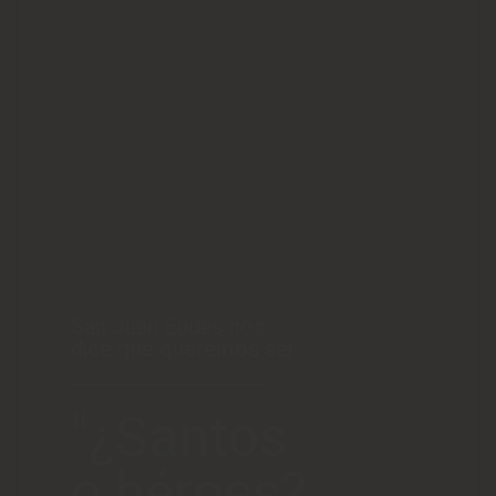
San Juan Eudes nos
dice que queremos ser
"¿Santos
o héroes?