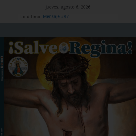
jueves, agosto 6, 2026
Lo último:
Mensaje #97
Viaje Apostólico del Papa León XIV a
España
Preciosísima Sangre de Nuestro
Señor Jesucristo – Fiesta,1 de julio
Santo Tomás Apóstol – Memoria, 3
de julio
San Benito abad – Memoria,11 de
julio