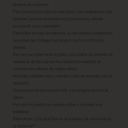
limpios de corazón!
Pero yo por poco doy un mal paso, casi resbalaron mis
pisadas: porque envidiaba a los perversos, viendo
prosperar a los malvados.
Para ellos no hay sinsabores, están sanos y engreídos;
no pasan las fatigas humanas ni sufren como los
demás.
Por eso su collar es el orgullo, y los cubre un vestido de
violencia; de las carnes les rezuma la maldad, el
corazón les rebosa de malas ideas.
Insultan y hablan mal, y desde lo alto amenazan con la
opresión.
Su boca se atreve con el cielo, y su lengua recorre la
tierra.
Por eso mi pueblo se vuelve a ellos y se bebe sus
palabras.
Ellos dicen: “¿Es que Dios lo va a saber, se va a enterar
el Altísimo?”