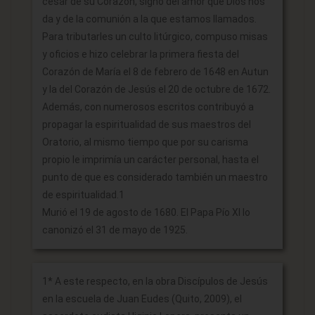
cesar de su Corazón, signo del amor que Dios nos
da y de la comunión a la que estamos llamados.
Para tributarles un culto litúrgico, compuso misas
y oficios e hizo celebrar la primera fiesta del
Corazón de María el 8 de febrero de 1648 en Autun
y la del Corazón de Jesús el 20 de octubre de 1672.
Además, con numerosos escritos contribuyó a
propagar la espiritualidad de sus maestros del
Oratorio, al mismo tiempo que por su carisma
propio le imprimía un carácter personal, hasta el
punto de que es considerado también un maestro
de espiritualidad.1
Murió el 19 de agosto de 1680. El Papa Pío XI lo
canonizó el 31 de mayo de 1925.
1* A este respecto, en la obra Discípulos de Jesús
en la escuela de Juan Eudes (Quito, 2009), el