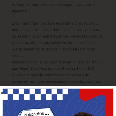
Así son los malvados: siempre seguros, acumulan
riquezas”.
El ser santo, justo, íntegro es el llamado, pues, a todo
cristiano que trasciende límites de espacio y tiempo.
En un autor de la tradición que nos precede (judaísmo),
y que valga citar porque nació en Ucrania, reza así:
“Estar sedientos de Dios es nuestra tarea en este
mundo.
Aplacar esa sed será nuestra recompensa en el Mundo
que Viene”. (Rabí Nachman de Breslau, 1772-1810).
Quienes somos de comunidades religiosas, de
movimientos, o bien de sociedades de vida apostólica,
entre otras experiencias de vida en común suscitadas
por el Espíritu Santo en el seno de la Iglesia, tenemos
un referente de ello en nuestros propios fundadores.
Así nosotros en tanto que eudistas en la persona de
san Juan Eudes (1601-1680), del cual trascribimos la