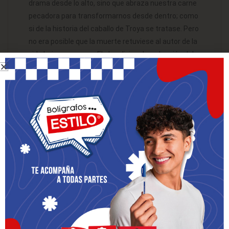
drama desde lo alto, sino que abraza nuestra carne
pecadora para transformarnos desde dentro; como
si de la historia del caballo de Troya se tratase. Pero
no era posible que la muerte retuviese al autor de la
vida bajo sus garras. El plan divino de redención del
mundo asumió nuestra noche, para transformarla
en luz. Cristo “se hizo pecado” (2 Cor 5, 21), y
padeció bajo el poder de la muerte, para vencer al
enemigo en su propio terreno. La Resurrección de
Cristo transformó la noche en día; la gracia vence al
pecado y la Vida derrota a la muerte.