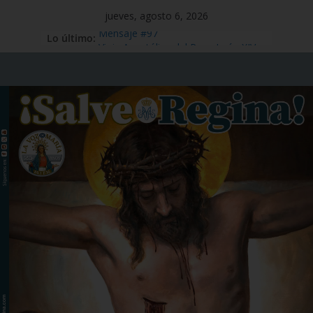
jueves, agosto 6, 2026
Lo último:
Mensaje #97
Viaje Apostólico del Papa León XIV a
España
Preciosísima Sangre de Nuestro
Señor Jesucristo – Fiesta,1 de julio
Santo Tomás Apóstol – Memoria, 3
de julio
San Benito abad – Memoria,11 de
julio