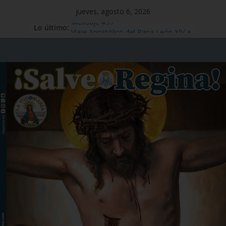
jueves, agosto 6, 2026
Lo último:
Mensaje #97
Viaje Apostólico del Papa León XIV a
España
Preciosísima Sangre de Nuestro
Señor Jesucristo – Fiesta,1 de julio
Santo Tomás Apóstol – Memoria, 3
de julio
San Benito abad – Memoria,11 de
julio