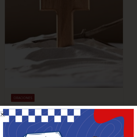
ORACIONES
Vía Crucis
2 de febrero de 2024
Patricia
JESÚS, MI SEÑOR Y REDENTOR: Yo me arrepiento de