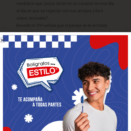
medida lo que Jesús sintió en su corazón en ese día,
el día en que se regocijó con sus amigos y lloró
sobre Jerusalén”.
Benedicto XVI señala que el pasaje de la entrada
triunfal “está cargado de referencias misteriosas”.
De la versión de Lucas podemos fijarnos en varias
de ellas.
Por un lado, Jesús desciende el Monte de los Olivos
desde Betfagé y Betania, por donde se esperaba la
entrada del Mesías. Con sus precisas instrucciones
sobre el burro, Jesús emplea el derecho de los reyes
a pedir una montura para uso personal. David mandó
montar a su hijo Salomón sobre su propio burro para
ser llevado a ungir como rey (1Re 1,33). El borriquillo
estaba atado, como anunció Jacob que haría Judá
con el suyo (Gn 49,11).
Por otro lado, la gente alfombraba con sus mantos