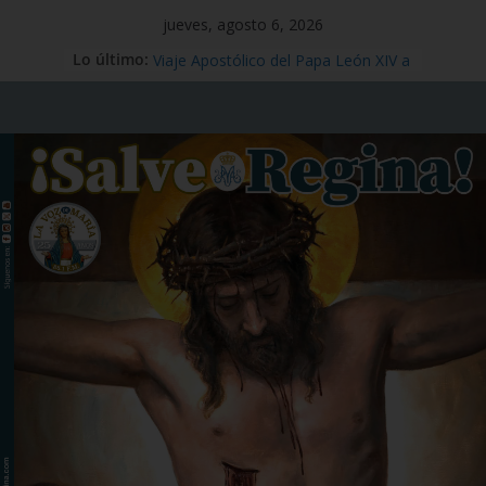
jueves, agosto 6, 2026
Mensaje #97
Lo último:
Viaje Apostólico del Papa León XIV a
España
Preciosísima Sangre de Nuestro
Señor Jesucristo – 1 de julio
Santo Tomás Apóstol – 3 de julio
San Benito abad – 11 de julio