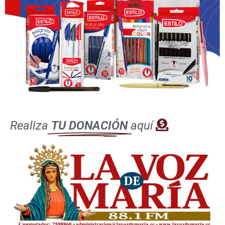
el paso de Jesús, como hacían los habitantes de
Jerusalén antiguamente en honor de los reyes (2Re
9,13). Y la multitud, llena de júbilo, empezó a cantar
para Jesús una versión del Salmo 118: “¡Bendito el
Rey que viene en nombre del Señor!”. Y también
decían “paz en el cielo, gloria en las alturas”,
palabras que nos recuerdan el canto de los ángeles,
cuando Jesús nació en Belén (cfr. Lc 2,14), en la
ciudad del rey David y del Mesías.
Realiza
TU DONACIÓN
aquí
Lunes Santo
Semana Santa
Deja una respuesta