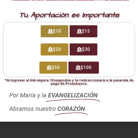
Tu dirección de correo electrónico no será publicada.
Los campos obligatorios están marcados con
*
Tu Aportación es Importante
Comentario
*
$10
$15
$20
$30
$50
$100
*Al ingresar al link espera 10 segundos y te redireccionará a la pasarela de
pago de Produbanco.
Por María y la
EVANGELIZACIÓN
Abramos nuestro
CORAZÓN
Nombre
*