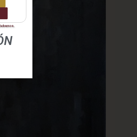
0
odubanco.
ÓN