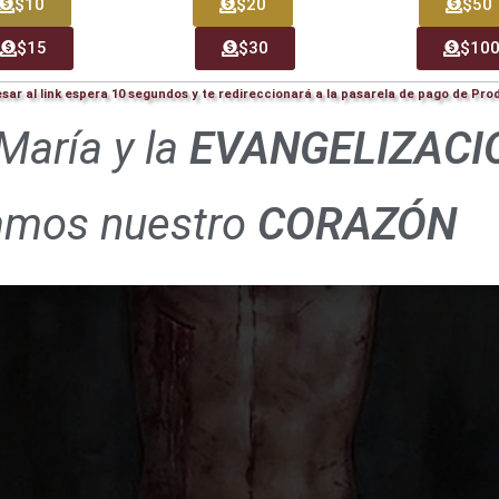
$10
$20
$50
$15
$30
$10
esar al link espera 10 segundos y te redireccionará a la pasarela de pago de Pr
María y la
EVANGELIZACI
amos nuestro
CORAZÓN