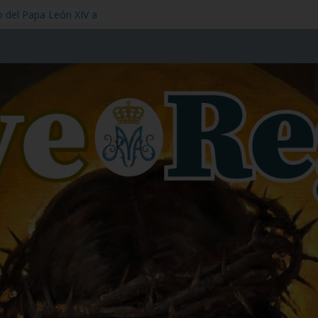
o del Papa León XIV a
angre de Nuestro
 – 1 de julio
óstol – 3 de julio
 – 11 de julio