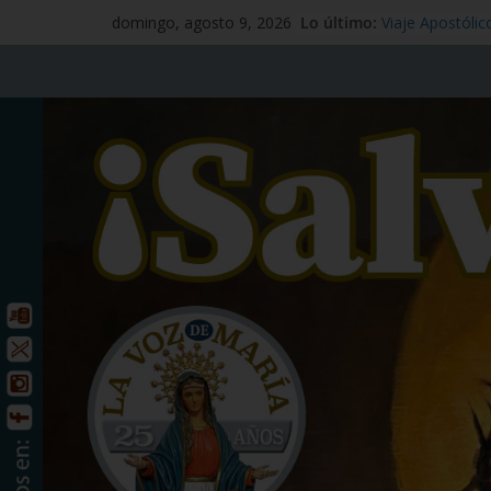
Lo último:
Mensaje #97
domingo, agosto 9, 2026
Viaje Apostólic
España
Preciosísima S
Señor Jesucristo
Santo Tomás Ap
San Benito abad