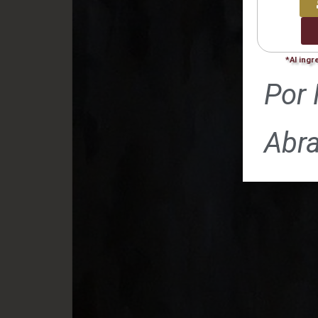
*Al ingr
Por 
Abr