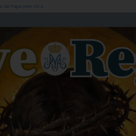
co del Papa León XIV a
Sangre de Nuestro
o – Fiesta,1 de julio
póstol – Memoria, 3
ad – Memoria,11 de