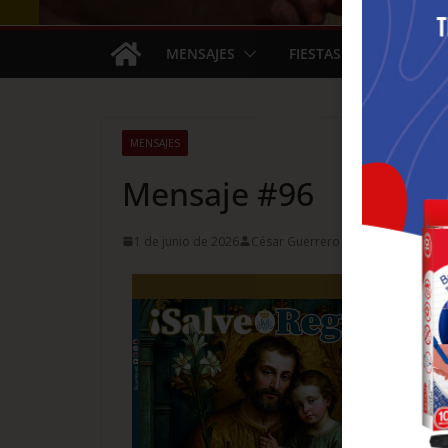
MENSAJES
FIESTAS
ARTÍCU
MENSAJES
Mensaje #96
1 de junio de 2026
César Guerrero Ramos
Mensaje
Qu
Nos
des