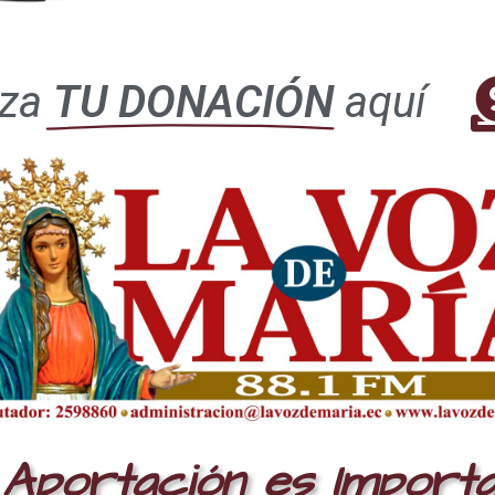
oral.
uimos revisando y viviendo cada tiempo litúrgico de la Santa Iglesia Ca
 próximo viaje apostólico del Santo Padre a España, específicamente a 
iza
TU DONACIÓN
aquí
l se llevará a cabo del 6 al 12 de junio, y que en la edición de julio, t
ita pontificia.
más, conoceremos la vida de San Justino, mártir, y su vida entregada a
rpo y la Sangre de Cristo; San Bernabé, apóstol, mártir por amor a Cr
ús y del Inmaculado Corazón de María, ambos corazones siempre unido
Jesús en las purísimas entrañas de María Santísima.
bién, el santo más querido, quizás en el mundo entero, San Antonio d
tos corazones para Cristo. San Luis Gonzaga, el nacimiento de San Jua
ablo, amigos de Cristo.
manos, agradecemos a todos quienes hacen posible esta edición, le
ristecido por las guerras, la corrupción, el hambre, y tantas necesid
ngelización,que cada vez se torna más difícil en el mundo secularizad
ús y María nos bendigan a todos. Amén.
Aportación es Import