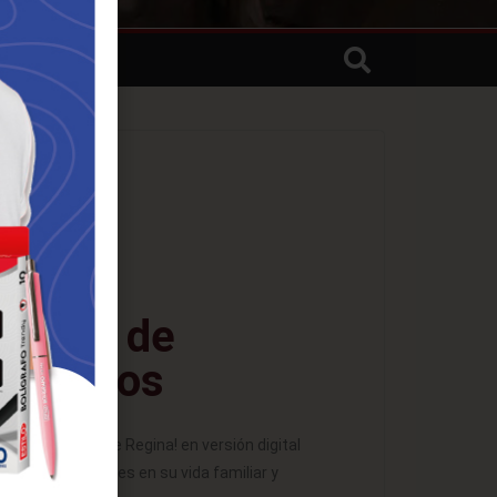
tricio de
nosotros
 revista ¡Salve Regina! en versión digital
azón bendiciones en su vida familiar y