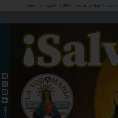
Lo último:
Mensaje #97
miércoles, agosto 5, 2026
Viaje Apostóli
España
Preciosísima 
Señor Jesucrist
Santo Tomás A
de julio
San Benito ab
julio