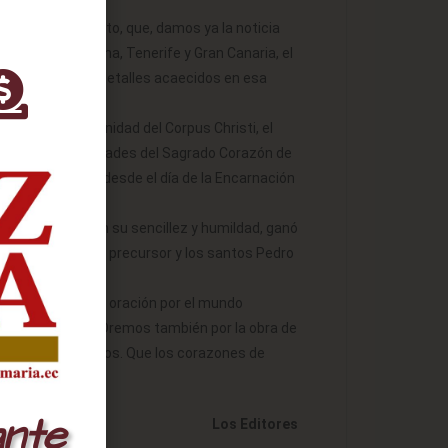
tólica, es por esto, que, damos ya la noticia
Madrid, Barcelona, Tenerife y Gran Canaria, el
endremos todos los detalles acaecidos en esa
 la fe. La solemnidad del Corpus Christi, el
isto. Las solemnidades del Sagrado Corazón de
s en uno solo, desde el día de la Encarnación
e Padua, que con su sencillez y humildad, ganó
n el Bautista, el precursor y los santos Pedro
s pedimos mucha oración por el mundo
ades que vivimos. Oremos también por la obra de
o en el que vivimos. Que los corazones de
ante
Los Editores