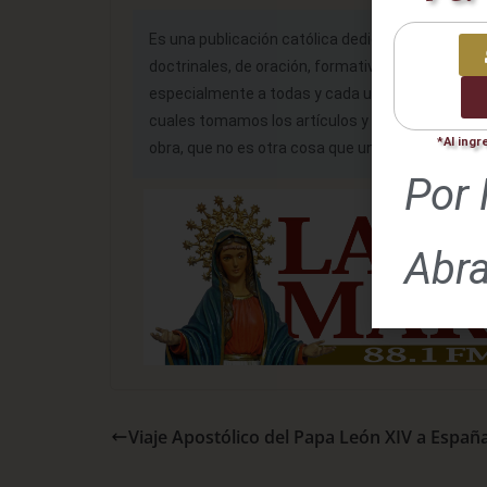
Es una publicación católica dedicada a la nueva
doctrinales, de oración, formativos, de informa
especialmente a todas y cada una de las páginas 
cuales tomamos los artículos y fotografías para
*Al ingr
obra, que no es otra cosa que un aporte más a n
Por 
Abr
Viaje Apostólico del Papa León XIV a Españ