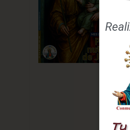
lab
Seg
del
Real
cua
vis
Ade
Cue
Jes
de 
Tam
tan
y P
Her
ent
eva
Jes
Tu 