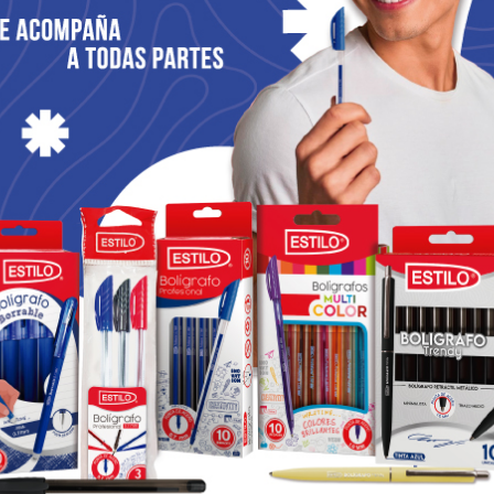
LOS
SOLEMNIDADES
MEMORIAS
San José, padre nu
Jesús, ruega por 
eridos hermanos:
 complace sobremanera poner a su disposición esta nueva edición de su
de hace 3 meses y ahora de forma mensual, les deseamos de todo cor