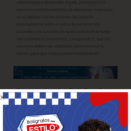
utilizarse para desarrollar el país, para construir
servicios como la sanidad y la educación. Francisco,
en su diálogo con los jóvenes, les exhortó
precisamente sobre el tema de los recursos
naturales y la cuestión de quién se beneficia luego
del rendimiento económico, y luego indicó “que los
recursos deben ser utilizados para construir la
nación, para que todos puedan beneficiarse”.
Esperanza, amor y fe en Papúa Nueva Guinea
Todas las palabras del Papa, animaron al pueblo, a la
nación, al gobierno, porque cada encuentro tuvo una
dirección específica y porque el corazón de la visita
fue un mensaje de esperanza, amor y fe. Para los
católicos del país, además, su presencia supuso un