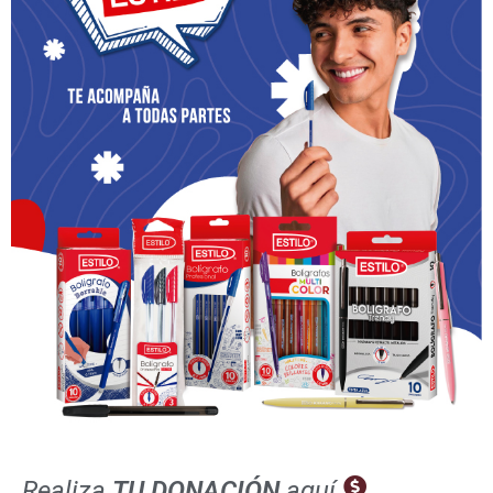
gran estímulo para vivir y trabajar juntos. El Papa
nos anima a avanzar en la fe, la esperanza y la
unidad, y ahora.
Una fe que resiste
Frente a un mundo que cambia, incluso
dramáticamente, el compromiso inquebrantable de
la Iglesia sigue siendo un faro de esperanza y “la fe
resiste”.
Realiza
TU DONACIÓN
aquí