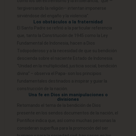
como los del extremismo y la intolerancia, “que —
tergiversando la religión— intentan imponerse
sirviéndose del engaño y la violencia”.
Los obstáculos a la fraternidad
El Santo Padre se refirió a la particular referencia
que, tanto la Constitución de 1945 como la Ley
Fundamental de Indonesia, hacen a Dios
Todopoderoso y a la necesidad de que su bendición
descienda sobre el naciente Estado de Indonesia.
“Unidad en la multiplicidad, justicia social, bendición
divina” – observa el Papa- son los principios
fundamentales destinados a inspirar y guiar la
construcción de la nación.
Una fe en Dios sin manipulaciones o
divisiones
Retomando el tema de la bendición de Dios
presente en los sendos documentos de la nación, el
Pontífice indica que, así como muchas personas la
consideran superflua para la promoción del ser
humano y para la sociedad civil, hay casos en los