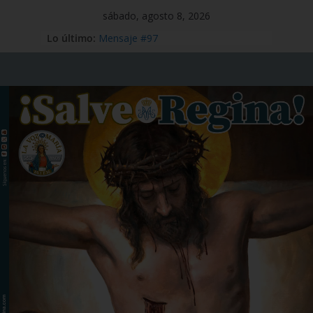
sábado, agosto 8, 2026
Lo último:
Mensaje #97
Viaje Apostólico del Papa León XIV a
España
Preciosísima Sangre de Nuestro
Señor Jesucristo – 1 de julio
Santo Tomás Apóstol – 3 de julio
San Benito abad – 11 de julio