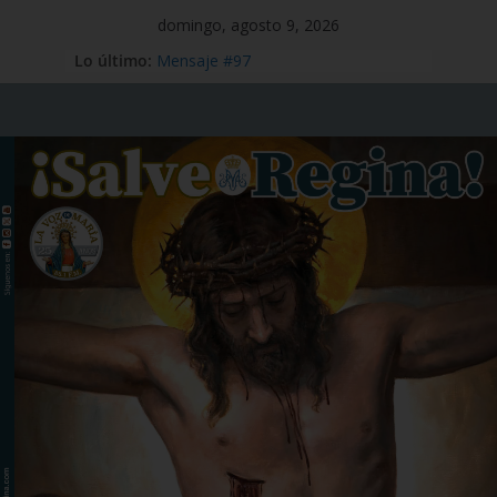
domingo, agosto 9, 2026
Lo último:
Mensaje #97
Viaje Apostólico del Papa León XIV a
España
Preciosísima Sangre de Nuestro
Señor Jesucristo – 1 de julio
Santo Tomás Apóstol – 3 de julio
San Benito abad – 11 de julio