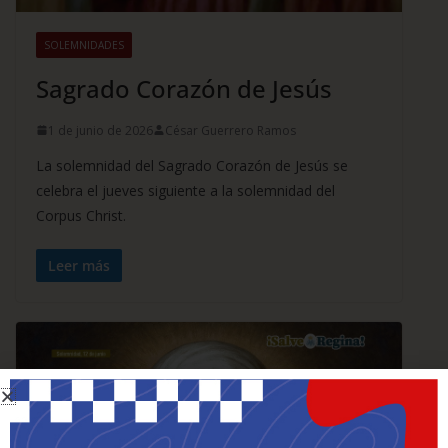
SOLEMNIDADES
Sagrado Corazón de Jesús
1 de junio de 2026
César Guerrero Ramos
La solemnidad del Sagrado Corazón de Jesús se
celebra el jueves siguiente a la solemnidad del
Corpus Christ.
Leer más