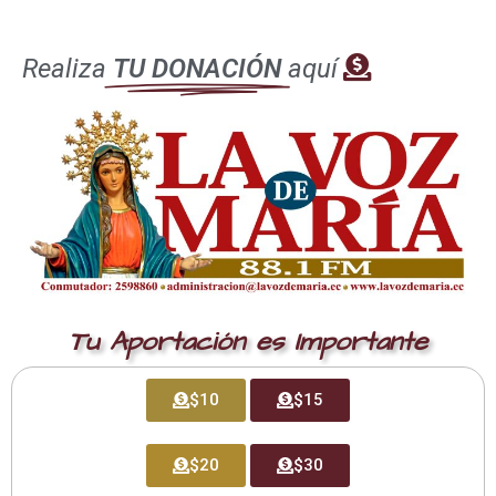
1 de junio de 2026
César Guerrero Ramos
Realiza
TU DONACIÓN
aquí
¿Por qué me buscabais? ¿No sabíais que es
necesario que yo esté en las cosas de mi Padre?”: La
Virgen María no entiende, pero se fía de Jesús
porque los planes de Dios son más grandes que los
planes de los hombres.
Leer más
Tu Aportación es Importante
$10
$15
$20
$30