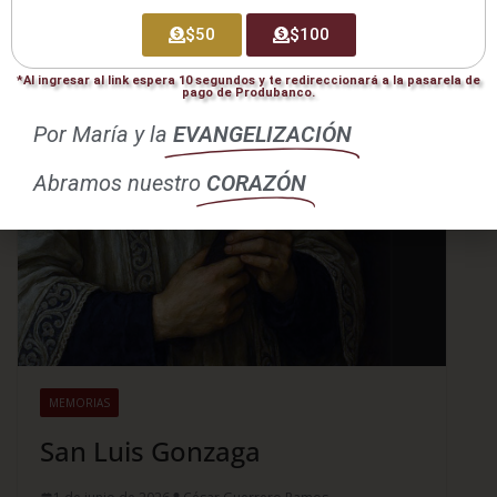
$50
$100
*Al ingresar al link espera 10 segundos y te redireccionará a la pasarela de
pago de Produbanco.
Por María y la
EVANGELIZACIÓN
Abramos nuestro
CORAZÓN
MEMORIAS
San Luis Gonzaga