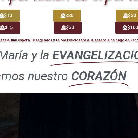
$10
$20
$50
$15
$30
$10
esar al link espera 10 segundos y te redireccionará a la pasarela de pago de Pr
María y la
EVANGELIZACI
amos nuestro
CORAZÓN