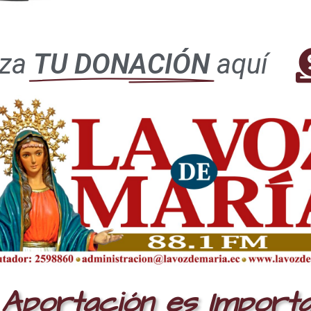
iza
TU DONACIÓN
aquí
Aportación es Import