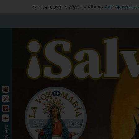
Lo último:
Mensaje #97
viernes, agosto 7, 2026
Viaje Apostólico 
España
Preciosísima San
Señor Jesucristo –
Santo Tomás Após
San Benito abad –