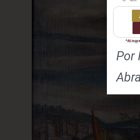
*Al ingr
Por 
Abr