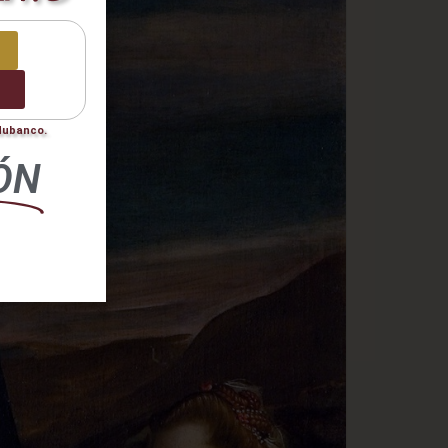
0
odubanco.
ÓN