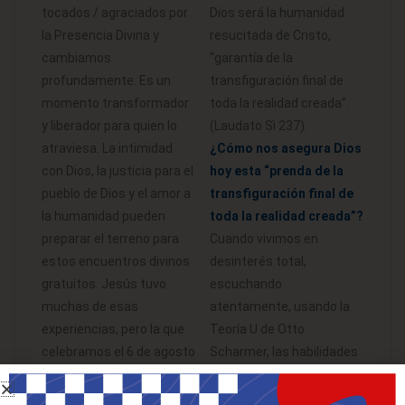
tocados / agraciados por
Dios será la humanidad
la Presencia Divina y
resucitada de Cristo,
cambiamos
“garantía de la
profundamente. Es un
transfiguración final de
momento transformador
toda la realidad creada”.
y liberador para quien lo
(Laudato Sì 237).
atraviesa. La intimidad
¿Cómo nos asegura Dios
con Dios, la justicia para el
hoy esta “prenda de la
pueblo de Dios y el amor a
transfiguración final de
la humanidad pueden
toda la realidad creada”?
preparar el terreno para
Cuando vivimos en
estos encuentros divinos
desinterés total,
gratuitos. Jesús tuvo
escuchando
muchas de esas
atentamente, usando la
experiencias, pero la que
Teoría U de Otto
celebramos el 6 de agosto
Scharmer, las habilidades
es la que Jesús tuvo en el
de escucha generativa o
monte Tabor en presencia
Escuchar como Abrazar al