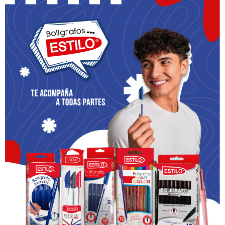
de sus discípulos: Pedro,
Otro de Martin Buber, nos
Santiago y Juan.
convertimos en uno con
¿Qué pasó cuando Jesús
Dios y con todas Sus
se transfiguró?
La
criaturas.
santidad de Jesús está
Moisés simbolizaba la Ley
simbolizada por la luz: “Su
y la Alianza, mientras que
rostro brillaba como el sol
Elías simbolizaba a los
y sus vestidos se
Profetas. Moisés y Elías le
volvieron
aseguran a Jesús que
resplandecientes, muy
tiene que cumplir la ley y la
blancos” (Marcos 9: 3). En
profecía. Jesús
otras palabras, Jesús se
necesitaba esta
veía radiante,
seguridad porque era un
resplandeciente y su
hombre como nosotros
rostro emitía una luz
en todos los aspectos
diversa e inefable. Moisés
excepto en el pecado.
y Elías estaban hablando
Cuando obedecemos la
con Él, y cuando Pedro,
Ley y la Alianza de Dios y