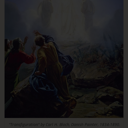
"Transfiguration" by Carl H. Bloch, Danish Painter, 1834-1890.