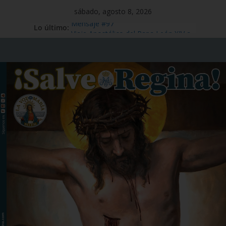
sábado, agosto 8, 2026
Lo último:
Mensaje #97
Viaje Apostólico del Papa León XIV a
España
Preciosísima Sangre de Nuestro
Señor Jesucristo – 1 de julio
Santo Tomás Apóstol – 3 de julio
San Benito abad – 11 de julio