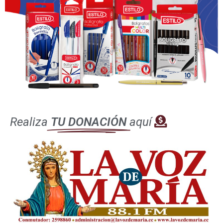
después de la Misa.
El Señor sigue llamando hoy Pidámosle la Gracia de
levantarnos y abandonar nuestra esclavitud, salir de la
trampa del pecado, de la doblez, de nuestra
mundanidad y con un corazón agradecido y sin mirar
hacia atrás, oír la única llamada que se nos hace por
amor y así experimentar la verdadera Paz y alegría.
Por Ing. Alexandra de Marín,
Realiza
TU DONACIÓN
aquí
Demos juntos estos pasos más
Santa Hildegarda – Fiesta 17 de septiembre
Deja una respuesta