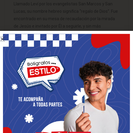
Llamado Leví por los evangelistas San Marcos y San
Lucas, su nombre hebreo significa “regalo de Dios”. Fue
encontrado en su mesa de recaudación por la mirada
de Jesús e invitado por Él a seguirle, y sin más
explicaciones ni ofertas… lo siguió.
En la figura de Mateo se hace visible la paradoja de que
el que aparentemente está más lejano de la Santidad,
se convierte en un modelo de acogida de la
Misericordia de Dios. Jesús lo nombró como a uno de
sus 12 preferidos, a quienes llamó Apóstoles o
enviados.
San Mateo predicó varios años en Judea y en los
países cercanos hasta la dispersión de los apóstoles.
Hacia el año 80 escribe su Evangelio en arameo para los
palestinos y los judíos cristianos y que tenían
conocimiento sobre el Antiguo Testamento.
Fue muerto a filo de espada, en oración, al pie del altar