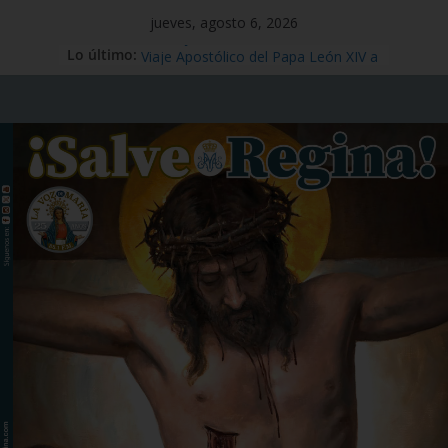
jueves, agosto 6, 2026
Lo último:
Mensaje #97
Viaje Apostólico del Papa León XIV a
España
Preciosísima Sangre de Nuestro
Señor Jesucristo – Fiesta,1 de julio
Santo Tomás Apóstol – Memoria, 3
de julio
San Benito abad – Memoria,11 de
julio