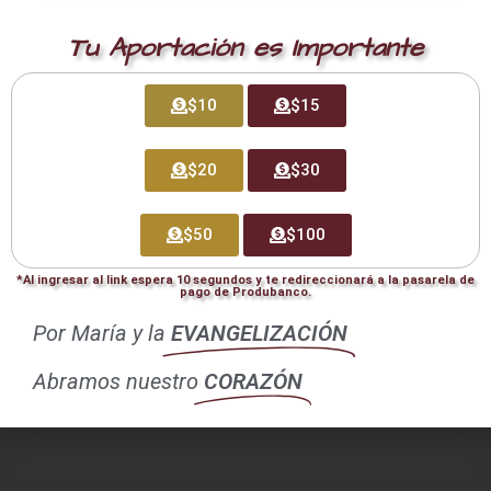
Tu dirección de correo electrónico no será publicada.
Los campos obligatorios están marcados con
*
Tu Aportación es Importante
Comentario
*
$10
$15
$20
$30
$50
$100
*Al ingresar al link espera 10 segundos y te redireccionará a la pasarela de
pago de Produbanco.
Por María y la
EVANGELIZACIÓN
Abramos nuestro
CORAZÓN
Nombre
*