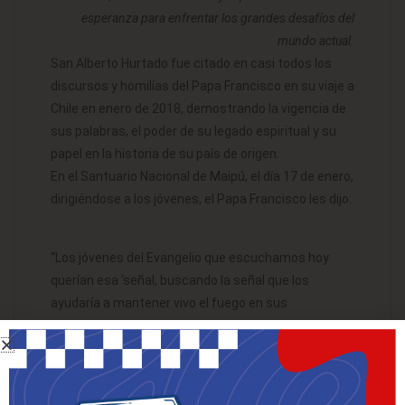
esperanza para enfrentar los grandes desafíos del
mundo actual.
San Alberto Hurtado fue citado en casi todos los
discursos y homilías del Papa Francisco en su viaje a
Chile en enero de 2018, demostrando la vigencia de
sus palabras, el poder de su legado espiritual y su
papel en la historia de su país de origen.
En el Santuario Nacional de Maipú, el día 17 de enero,
dirigiéndose a los jóvenes, el Papa Francisco les dijo:
“Los jóvenes del Evangelio que escuchamos hoy
querían esa ‘señal, buscando la señal que los
ayudaría a mantener vivo el fuego en sus
corazones’… Fueron guiados por Juan el Bautista. Y
creo que ustedes tienen un gran santo que puede
guiarlos, un santo que cantó con su vida: ¡Contento,
Señor, contento! Hurtado tenía una regla de oro, una