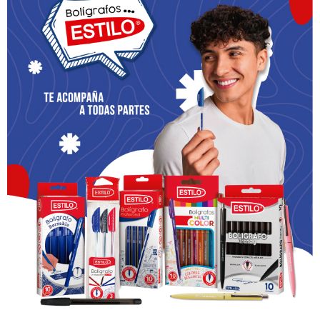
regla para encender su corazón con ese fuego
capaz de mantener viva la alegría… Y la contraseña
de Hurtado para reconectarse, para mantener la
señal era muy simple… Seguramente ustedes
trajeron el teléfono… veamos… Me gustaría que lo
peguen en sus teléfonos celulares.
Hurtado se pregunta a sí mismo, y esta es la
contraseña: ‘¿Qué haría Cristo en mi lugar?’ ¿Qué
haría Cristo en mi lugar en la escuela, en la
universidad, en la calle, en casa, con amigos, en el
trabajo; frente a lo que hacen los matones: ¿Qué
haría Cristo en mi lugar? Cuando vas a bailar, cuando
haces deportes o vas al estadio: ¿Qué haría Cristo
en mi lugar? Esta es la contraseña. Éste es el
encargo de encender nuestros corazones,
encender la fe y la chispa en nuestros ojos”.