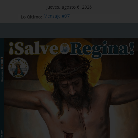
jueves, agosto 6, 2026
Lo último:
Mensaje #97
Viaje Apostólico del Papa León XIV a
España
Preciosísima Sangre de Nuestro
Señor Jesucristo – Fiesta,1 de julio
Santo Tomás Apóstol – Memoria, 3
de julio
San Benito abad – Memoria,11 de
julio