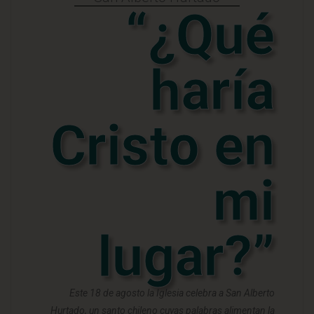
“¿Qué
haría
Cristo en
mi
lugar?”
Este 18 de agosto la Iglesia celebra a San Alberto
Hurtado, un santo chileno cuyas palabras alimentan la