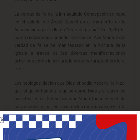
La verdad de fe de la Inmaculada Concepción se basa
en el saludo del Ángel Gabriel en el momento de la
Anunciación que la llamó “llena de gracia” (Lc. 1,28) tal
como recordamos cuando rezamos el Ave María. Esta
verdad de fe se ha manifestado en la historia de la
Iglesia a través de las diversas manifestaciones
artísticas como la pintura, la arquitectura, la literatura,
etc.
Los teólogos decían que Dios sí podía hacerlo, lo hizo,
que sí quiso hacerlo lo quiso como Dios y si quiso los
hizo. Por eso el Señor hizo que María fuese concebida
sin pecado original, en favor de los méritos de su Hijo. Si
uno podía escoger a su madre, escogería a la más
bondadosa, pero el único que pudo escogerla es Dios,
por eso escogió a la Llena de Gracia.