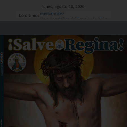
lunes, agosto 10, 2026
Lo último:
Mensaje #97
Viaje Apostólico del Papa León XIV a
España
Preciosísima Sangre de Nuestro
Señor Jesucristo – 1 de julio
Santo Tomás Apóstol – 3 de julio
San Benito abad – 11 de julio