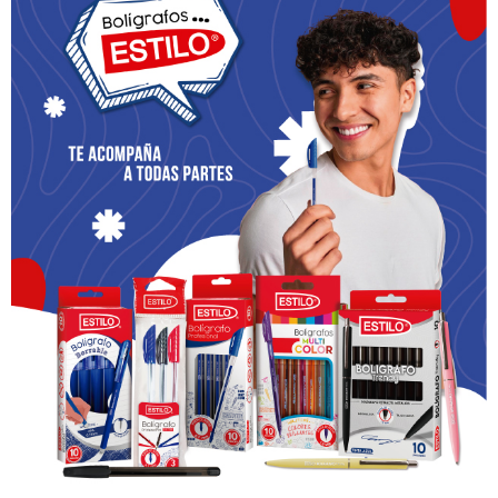
Las apariciones de la Virgen en Lourdes a Bernadette
en 1858, vinieron a confirmar como verdad de este
dogma de fe, ya que ante la petición de la vidente que le
dijera quién era, la Señora (la Virgen), le dijo el 25 de
marzo “que era la Inmaculada Concepción”, expresión
que era extraña al vocabulario de Bernadette y a su
entorno.
La Inmaculada Concepción y Ecuador
El 8 de marzo de 1851, la Convención decretó que “la
Purísima Virgen María, en el misterio de su Inmaculada
Concepción, será reconocida como patrona y especial
protectora de la República”; y que el 17 del mismo mes,
el presidente Diego Noboa le dio el “ejecútese y
promúlguese”.
Esta decisión atendió a un pedido que el entonces
Papa Pío IX hizo a los gobernantes de los países
católicos del mundo, a propósito de que elaboraba el