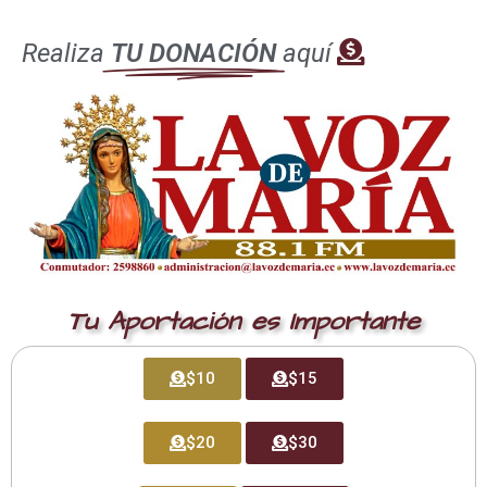
dogma de la Inmaculada Concepción de María.
Realiza
TU DONACIÓN
aquí
El 10 de julio de 1892, el pueblo ecuatoriano se
consagró al Inmaculado Corazón de María; esto es, que
se consagró al amor maternal de María Santísima, la
primera intercesora del pueblo de Dios y Reina de todos
los santos.
El 6 de agosto de 1892 el Congreso acordó levantar en
la cima del Panecillo de Quito, una estatua de bronce
de la Virgen María, la misma que fue inaugurada el 28
de marzo de 1976 por el Cardenal Pablo Muñoz Vega.
Tu Aportación es Importante
Recordar también que el Ecuador fue consagrado al
$10
$15
Sagrado Corazón de Jesús el 25 de marzo de 1874 y el
Papa León XIII el 4 de marzo de 1895 proclamó al
Inmaculado Corazón de María como Patrona del
$20
$30
Ecuador, y que varias iglesias están dedicas a esta