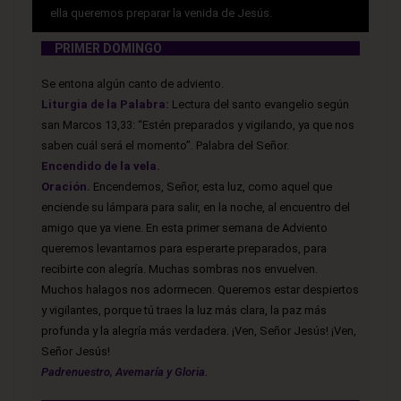
ella queremos preparar la venida de Jesús.
PRIMER DOMINGO
Se entona algún canto de adviento.
Liturgia de la Palabra:
Lectura del santo evangelio según
san Marcos 13,33: “Estén preparados y vigilando, ya que nos
saben cuál será el momento”. Palabra del Señor.
Encendido de la vela.
Oración.
Encendemos, Señor, esta luz, como aquel que
enciende su lámpara para salir, en la noche, al encuentro del
amigo que ya viene. En esta primer semana de Adviento
queremos levantarnos para esperarte preparados, para
recibirte con alegría. Muchas sombras nos envuelven.
Muchos halagos nos adormecen. Queremos estar despiertos
y vigilantes, porque tú traes la luz más clara, la paz más
profunda y la alegría más verdadera. ¡Ven, Señor Jesús! ¡Ven,
Señor Jesús!
Padrenuestro, Avemaría y Gloria.