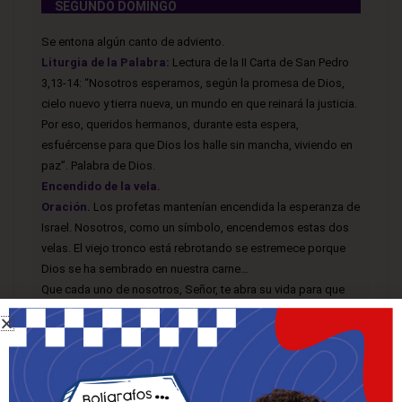
SEGUNDO DOMINGO
Se entona algún canto de adviento.
Liturgia de la Palabra:
Lectura de la II Carta de San Pedro
3,13-14: “Nosotros esperamos, según la promesa de Dios,
cielo nuevo y tierra nueva, un mundo en que reinará la justicia.
Por eso, queridos hermanos, durante esta espera,
esfuércense para que Dios los halle sin mancha, viviendo en
paz”. Palabra de Dios.
Encendido de la vela.
Oración.
Los profetas mantenían encendida la esperanza de
Israel. Nosotros, como un símbolo, encendemos estas dos
velas. El viejo tronco está rebrotando se estremece porque
Dios se ha sembrado en nuestra carne…
Que cada uno de nosotros, Señor, te abra su vida para que
brotes, para que florezcas, para que nazcas y mantengas en
nuestro corazón encendida la esperanza. ¡Ven pronto, Señor!
¡Ven, Salvador!
Padrenuestro, Avemaría y Gloria.