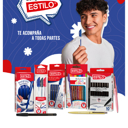
TERCER DOMINGO
Se entona algún canto de adviento.
Liturgia de la Palabra:
Lectura de la Primera carta a los
Tesalonicenses 5,23: “Que el propio Dios de la paz los
santifique, llevándolos a la perfección. Guárdense
enteramente, sin mancha, en todo su espíritu, su alma y su
cuerpo, hasta la venida de Cristo Jesús, nuestro Señor”.
Palabra de Dios.
Encendido de la vela.
Oración.
En las tinieblas se encendió una luz, en el desierto
clamó una voz. Se anuncia la buena noticia: ¡El Señor va a
llegar! ¡Preparen sus caminos, porque ya se acerca! Adornen
su alma como una novia se engalana el día de su boda. ¡Ya
llega el mensajero! Juan Bautista no es la luz, sino el que nos
anuncia la luz. Cuando encendemos estas tres velas cada
uno de nosotros quiere ser antorcha tuya para que brilles,
llama para que calientes. ¡Ven, Señor, a salvarnos,
envuélvenos en tu luz, caliéntanos en tu amor!
Padrenuestro, Avemaría y Gloria.