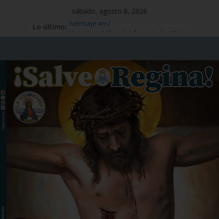
sábado, agosto 8, 2026
Lo último:
Mensaje #97
Viaje Apostólico del Papa León XIV a
España
Preciosísima Sangre de Nuestro
Señor Jesucristo – 1 de julio
Santo Tomás Apóstol – 3 de julio
San Benito abad – 11 de julio