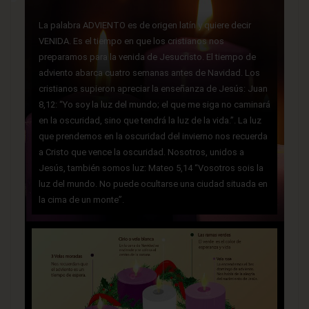
La palabra ADVIENTO es de origen latín y quiere decir
VENIDA. Es el tiempo en que los cristianos nos
preparamos para la venida de Jesucristo. El tiempo de
adviento abarca cuatro semanas antes de Navidad. Los
cristianos supieron apreciar la enseñanza de Jesús: Juan
8,12: “Yo soy la luz del mundo; el que me siga no caminará
en la oscuridad, sino que tendrá la luz de la vida.”. La luz
que prendemos en la oscuridad del invierno nos recuerda
a Cristo que vence la oscuridad. Nosotros, unidos a
Jesús, también somos luz: Mateo 5,14 “Vosotros sois la
luz del mundo. No puede ocultarse una ciudad situada en
la cima de un monte”.