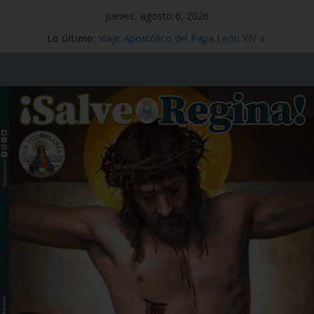
jueves, agosto 6, 2026
Mensaje #97
Lo último:
Viaje Apostólico del Papa León XIV a
España
Preciosísima Sangre de Nuestro
Señor Jesucristo – Fiesta,1 de julio
Santo Tomás Apóstol – Memoria, 3
de julio
San Benito abad – Memoria,11 de
julio