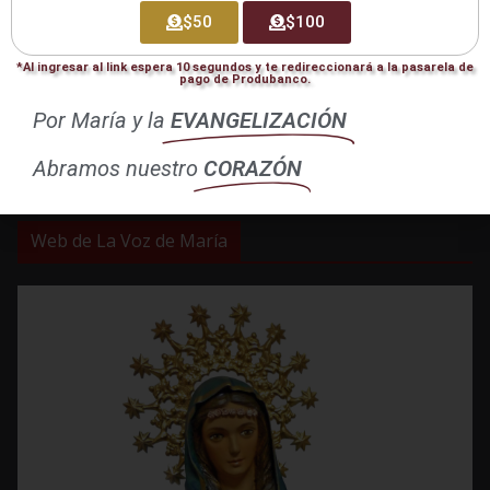
$50
$100
FAQ
*Al ingresar al link espera 10 segundos y te redireccionará a la pasarela de
pago de Produbanco.
Otras Ediciones
Por María y la
EVANGELIZACIÓN
Edición Abril 2025
Abramos nuestro
CORAZÓN
Edición FEB-MAR 2026
Web de La Voz de María