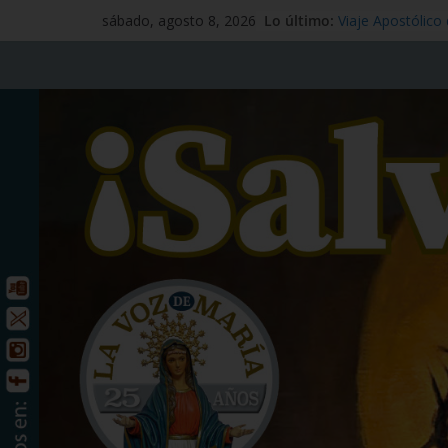
Lo último:
Mensaje #97
sábado, agosto 8, 2026
Viaje Apostólico
España
Preciosísima Sa
Señor Jesucristo 
Santo Tomás Após
San Benito abad 