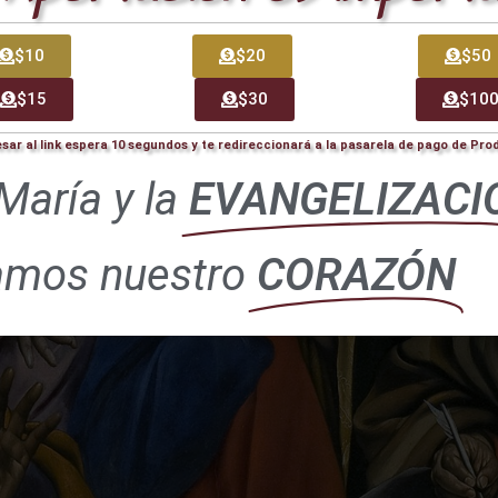
$10
$20
$50
$15
$30
$10
esar al link espera 10 segundos y te redireccionará a la pasarela de pago de Pr
María y la
EVANGELIZACI
amos nuestro
CORAZÓN