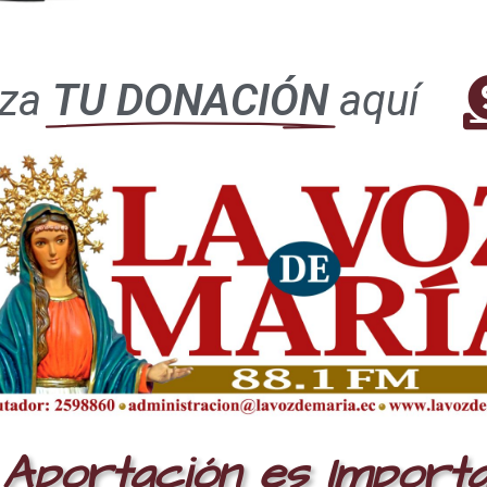
iza
TU DONACIÓN
aquí
Aportación es Import