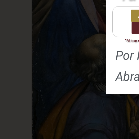
*Al ingr
Por 
Abr