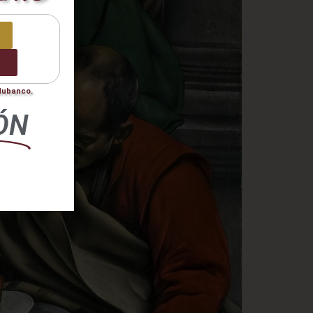
0
odubanco.
ÓN