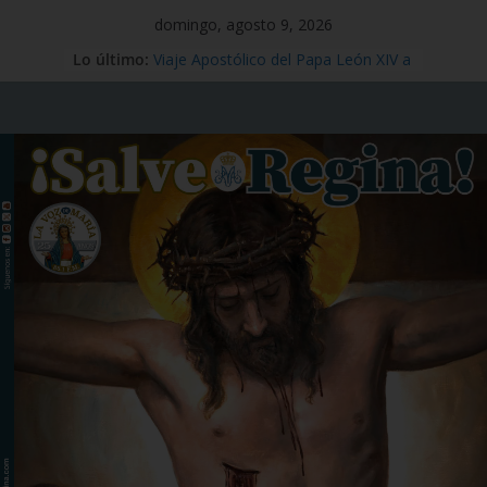
domingo, agosto 9, 2026
Mensaje #97
Lo último:
Viaje Apostólico del Papa León XIV a
España
Preciosísima Sangre de Nuestro
Señor Jesucristo – 1 de julio
Santo Tomás Apóstol – 3 de julio
San Benito abad – 11 de julio