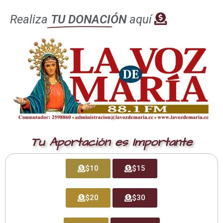
Es una publicación católica dedicada a la nueva evangelización,
con temas doctrinales, de oración, formativos, de información
Realiza
TU DONACIÓN
aquí
y difusión. Para sugerencias, comentarios y publicidad, favor
comunicarse al correo electrónico:
Como llegar
Enlaces
Tu Aportación es Importante
Evangelio del Día
$10
$15
Pauta con nosotros
$20
$30
Ayuda al donante