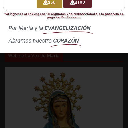
$50
$100
FAQ
Otras Ediciones
*Al ingresar al link espera 10 segundos y te redireccionará a la pasarela de
pago de Produbanco.
Por María y la
EVANGELIZACIÓN
Edición Abril 2025
Abramos nuestro
CORAZÓN
Edición FEB-MAR 2026
Web de La Voz de María