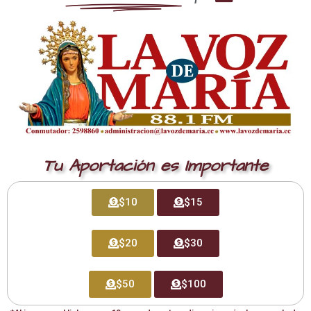
cada día. Cuando nosotros venimos al santísimo
Sacramento es como si viniéramos a Belén, un
nombre que significa la casa del pan”.
Santa Madre Teresa de Calcuta
Leer más
Tu Aportación es Importante
$10
$15
$20
$30
$50
$100
SOLEMNIDADES