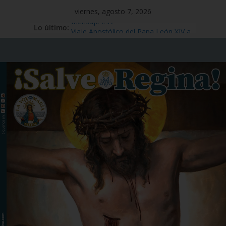
viernes, agosto 7, 2026
Lo último:
Mensaje #97
Viaje Apostólico del Papa León XIV a
España
Preciosísima Sangre de Nuestro
Señor Jesucristo – 1 de julio
Santo Tomás Apóstol – 3 de julio
San Benito abad – 11 de julio