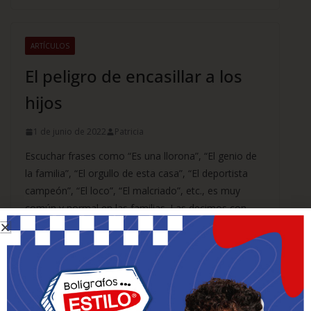
ARTÍCULOS
El peligro de encasillar a los
hijos
1 de junio de 2022
Patricia
Escuchar frases como “Es una llorona”, “El genio de
la familia”, “El orgullo de esta casa”, “El deportista
campeón”, “El loco”, “El malcriado”, etc., es muy
común y normal en las familias. Las decimos con
una facilidad sin darnos cuenta de lo que significan
para el que las recibe.
Leer más