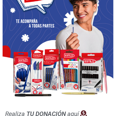
SOLEMNIDADES
Corpus Christi – 16 de junio
1 de junio de 2022
Patricia
“La santa Eucaristía es la continuación de la
encarnación de Cristo sobre la tierra. El misterio de la
Eucaristía nos da la alegría de tener una navidad
Realiza
TU DONACIÓN
aquí