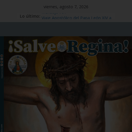
viernes, agosto 7, 2026
Lo último:
Mensaje #97
Viaje Apostólico del Papa León XIV a
España
Preciosísima Sangre de Nuestro
Señor Jesucristo – 1 de julio
Santo Tomás Apóstol – 3 de julio
San Benito abad – 11 de julio