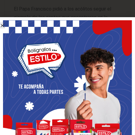
El Papa Francisco pidió a los acólitos seguir el
ejemplo de los santos que encontraron en la
Eucaristía, como el santo Cura de Ars, el beato
Carlo Acutis y Alejandrina de Balazar, quien vivió 14
años alimentándose sólo de la Comunión. Recordó
que el propio beato Carlo Acutis observó que
“todos nacen como originales, pero muchos
mueren como fotocopias”.
“Debes descubrir quién eres y desarrollar tu
manera personal de ser santo,
independientemente de lo que digan y piensen los
demás. Convertirse en santo es llegar a ser más
plenamente tú mismo, el que Dios quiso soñar y
crear, no una fotocopia. Tu vida debe ser un