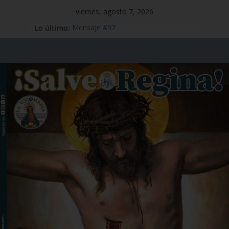
viernes, agosto 7, 2026
Lo último:
Mensaje #97
Viaje Apostólico del Papa León XIV a
España
Preciosísima Sangre de Nuestro
Señor Jesucristo – 1 de julio
Santo Tomás Apóstol – 3 de julio
San Benito abad – 11 de julio