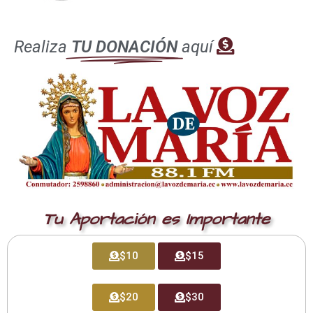
Nombre
*
Realiza
TU DONACIÓN
aquí
Correo electrónico
*
Web
Tu Aportación es Importante
Guarda mi nombre, correo electrónico y web en este
navegador para la próxima vez que comente.
$10
$15
$20
$30