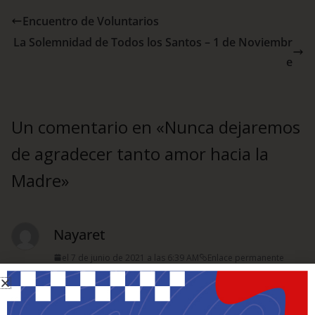
Encuentro de Voluntarios
La Solemnidad de Todos los Santos – 1 de Noviembr
e
Un comentario en «
Nunca dejaremos
de agradecer tanto amor hacia la
Madre
»
Nayaret
el 7 de junio de 2021 a las 6:39 AM
Enlace permanente
Muy buen articulo. Gracias por compartirlo.
Respuesta