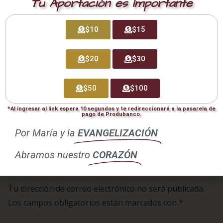
Tu Aportación es Importante
$10
$15
$20
$30
$50
$100
La Conmemoración de los fieles difuntos – 3 de novi
embre
*Al ingresar al link espera 10 segundos y te redireccionará a la pasarela de
pago de Produbanco.
El mensajero de la paz
Por María y la
EVANGELIZACIÓN
Abramos nuestro
CORAZÓN
Deja una respuesta
Tu dirección de correo electrónico no será publicada.
Los campos obligatorios están marcados con
*