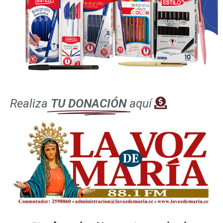
La
MARIATÓN
, es la oportunidad para que
todos podamos ayudar, es un llamado a los
oyentes y colaboradores a realizar una
aportación especial y extraordinaria en oración
y en lo económico para el sostenimiento de La
Voz de María.
Realiza
TU DONACIÓN
aquí