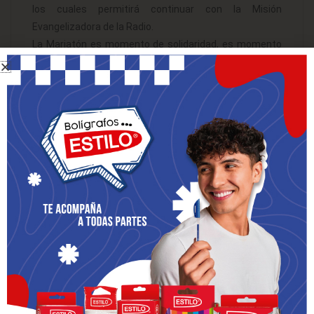
los cuales permitirá continuar con la Misión
Evangelizadora de la Radio.
La Mariatón es momento de solidaridad, es momento
de movilización, porque todos nuestros oyentes dan
apoyo espiritual (oración) y material (económico) para
sostener esta gran obra y formar parte del mandato
misionero del Señor Jesús.
Es importante destacar que la Radio no tiene
campañas o espacios publicitarios que generen
recursos económicos, la Radio se sostiene con las
oraciones y los aportes económicos de las personas
que la escuchan.
Ya estamos cerca para vivir la Mariatón 2021 que
comenzará el lunes 18 al domingo 24 de octubre, o
puedes donar durante todo el mes. Recuerden que
este es un espacio de unidad, testimonios y sobre todo
solidaridad. La Voz de María cuenta con tu apoyo.
Muchas gracias.