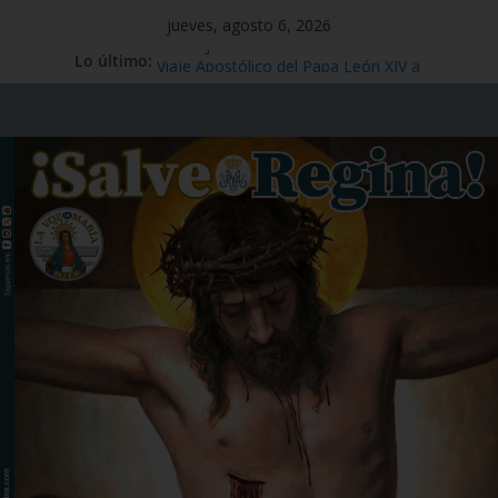
jueves, agosto 6, 2026
Lo último:
Mensaje #97
Viaje Apostólico del Papa León XIV a
España
Preciosísima Sangre de Nuestro
Señor Jesucristo – Fiesta,1 de julio
Santo Tomás Apóstol – Memoria, 3
de julio
San Benito abad – Memoria,11 de
julio