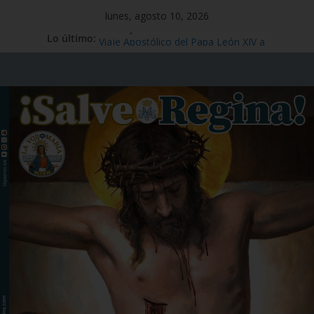
lunes, agosto 10, 2026
Lo último:
Mensaje #97
Viaje Apostólico del Papa León XIV a
España
Preciosísima Sangre de Nuestro
Señor Jesucristo – 1 de julio
Santo Tomás Apóstol – 3 de julio
San Benito abad – 11 de julio