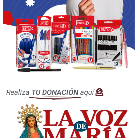
Monseñor Guido Iván Minda Chalá nació el 20 de
febrero de 1960 en San Bartolomé de Apula, en la
Diócesis de Ibarra. Estudió Filosofía en el Seminario
Mayor Nuestra Señora de la Esperanza de Ibarra y
Teología en la Universidad de Navarra, como antiguo
alumno del Colegio Eclesiástico Internacional
Bidasoa de Pamplona (1995-1998). Se licenció en
Realiza
TU DONACIÓN
aquí
Filosofía en Pamplona (2004). Fue ordenado
sacerdote el 27 de junio de 1998 y se incardinó en la
Diócesis de Ibarra, donde ocupó los siguientes
cargos: Vicario Parroquial del Santísimo
Sacramento en Alpachaca (1998-1999);