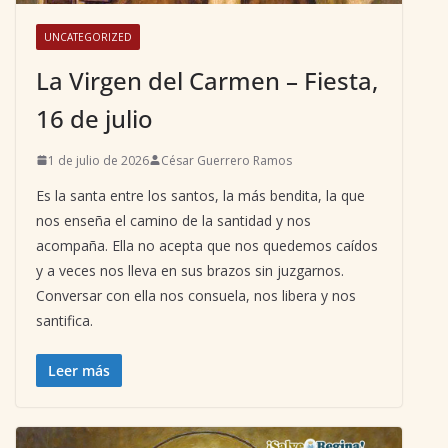
UNCATEGORIZED
La Virgen del Carmen – Fiesta,
16 de julio
1 de julio de 2026
César Guerrero Ramos
Es la santa entre los santos, la más bendita, la que
nos enseña el camino de la santidad y nos
acompaña. Ella no acepta que nos quedemos caídos
y a veces nos lleva en sus brazos sin juzgarnos.
Conversar con ella nos consuela, nos libera y nos
santifica.
Leer más