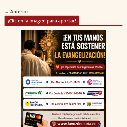
← Anterior
¡Clic en la imagen para aportar!