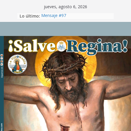
jueves, agosto 6, 2026
Lo último:
Mensaje #97
Viaje Apostólico del Papa León XIV a
España
Preciosísima Sangre de Nuestro
Señor Jesucristo – Fiesta,1 de julio
Santo Tomás Apóstol – Memoria, 3
de julio
San Benito abad – Memoria,11 de
julio