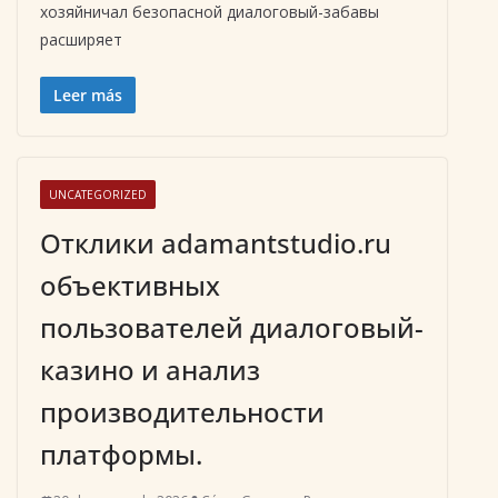
хозяйничал безопасной диалоговый-забавы
расширяет
Leer más
UNCATEGORIZED
Отклики adamantstudio.ru
объективных
пользователей диалоговый-
казино и анализ
производительности
платформы.