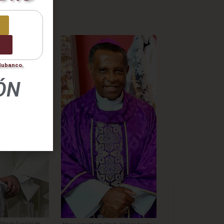
nto
ización
0
odubanco.
ÓN
bispo Auxiliar de