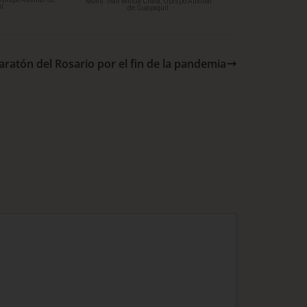
Mons. Iván Minda Chalá, Obispo Auxiliar
l.
de Guayaquil.
ratón del Rosario por el fin de la pandemia