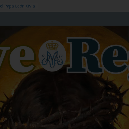
del Papa León XIV a
gre de Nuestro
 Fiesta,1 de julio
stol – Memoria, 3
– Memoria,11 de