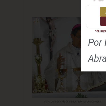
Co
La Igl
*Al ingr
Por 
Abr
Mons. Luis Gerardo Cabrera, Arzobispo de Guayaquil.