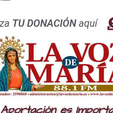
iza
TU DONACIÓN
aquí
ación
Aportación es Import