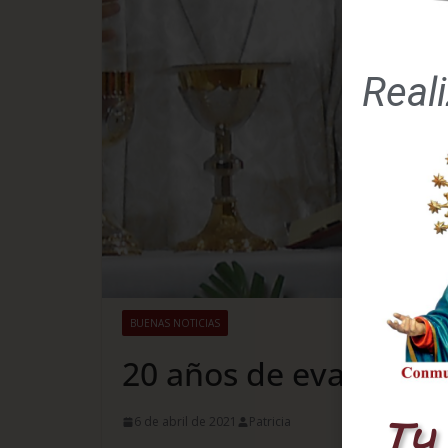
Real
BUENAS NOTICIAS
20 años de evangeliz
Tu 
6 de abril de 2021
Patricia