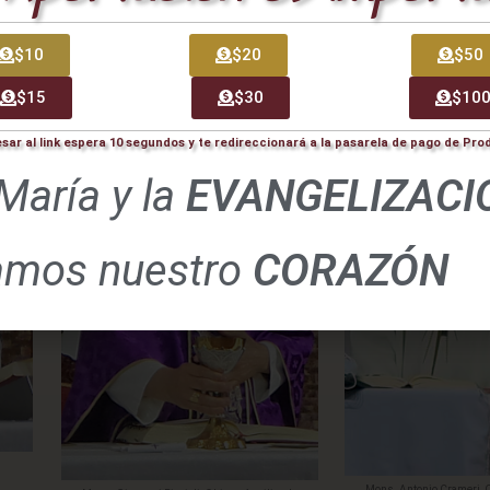
n solemnes eucaristías en nuestra capilla Espíritu Sa
esia celebró junto a nosotros, los 20 años de evangel
$10
$20
$50
$15
$30
$10
esar al link espera 10 segundos y te redireccionará a la pasarela de pago de Pr
María y la
EVANGELIZACI
amos nuestro
CORAZÓN
Mons. Antonio Crameri, O