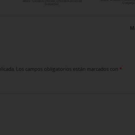
Mons. Gionanni Piccioli, Obispo Auxiliar de
Guayaqui
Guayaquil.
Ma
licada.
Los campos obligatorios están marcados con
*