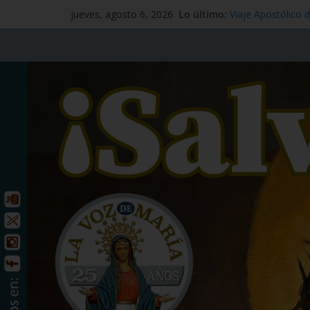
Lo último:
Mensaje #97
jueves, agosto 6, 2026
Viaje Apostólico 
España
Preciosísima San
Señor Jesucristo –
Santo Tomás Apó
de julio
San Benito abad 
julio